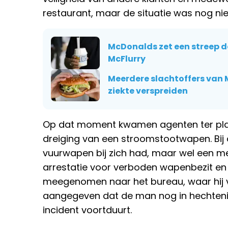
restaurant, maar de situatie was nog niet
McDonalds zet een streep 
McFlurry
Meerdere slachtoffers van 
ziekte verspreiden
Op dat moment kwamen agenten ter pla
dreiging van een stroomstootwapen. Bij 
vuurwapen bij zich had, maar wel een me
arrestatie voor verboden wapenbezit en
meegenomen naar het bureau, waar hij ve
aangegeven dat de man nog in hechtenis
incident voortduurt.