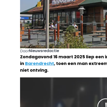
Nieuwsredactie
Door
Zondagavond 16 maart 2025 liep een in
in
Barendrecht
, toen een man extreem
niet ontving.