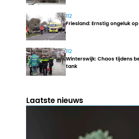
112
Friesland: Ernstig ongeluk 
112
Winterswijk: Chaos tijdens b
tank
Laatste nieuws