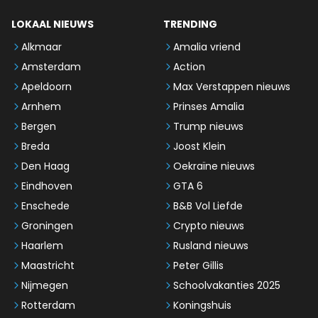
LOKAAL NIEUWS
TRENDING
Alkmaar
Amalia vriend
Amsterdam
Action
Apeldoorn
Max Verstappen nieuws
Arnhem
Prinses Amalia
Bergen
Trump nieuws
Breda
Joost Klein
Den Haag
Oekraïne nieuws
Eindhoven
GTA 6
Enschede
B&B Vol Liefde
Groningen
Crypto nieuws
Haarlem
Rusland nieuws
Maastricht
Peter Gillis
Nijmegen
Schoolvakanties 2025
Rotterdam
Koningshuis