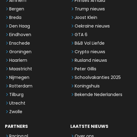
Arnhem
Prinses Amalia
Bergen
Trump nieuws
Breda
Joost Klein
Den Haag
Oekraïne nieuws
Eindhoven
GTA 6
Enschede
B&B Vol Liefde
Groningen
Crypto nieuws
Haarlem
Rusland nieuws
Maastricht
Peter Gillis
Nijmegen
Schoolvakanties 2025
Rotterdam
Koningshuis
Tilburg
Bekende Nederlanders
Utrecht
Zwolle
PARTNERS
LAATSTE NIEUWS
Racing.nl
Over ons