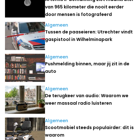
van 965 kilometer die nooit eerder
door mensen is fotografeerd
Algemeen
Tussen de paaseieren: Utrechter vindt
gaspistool in Wilhelminapark
Algemeen
Pushmelding binnen, maar jij zit in de
auto
Algemeen
De terugkeer van audio: Waarom we
weer massaal radio luisteren
Algemeen
Scootmobiel steeds populairder: dit is
waarom