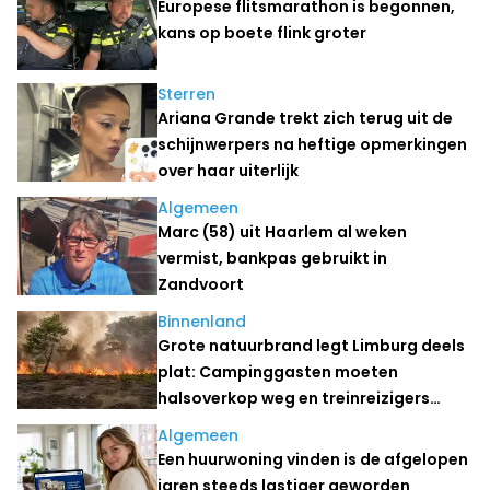
Europese flitsmarathon is begonnen,
kans op boete flink groter
Sterren
Ariana Grande trekt zich terug uit de
schijnwerpers na heftige opmerkingen
over haar uiterlijk
Algemeen
Marc (58) uit Haarlem al weken
vermist, bankpas gebruikt in
Zandvoort
Binnenland
Grote natuurbrand legt Limburg deels
plat: Campinggasten moeten
halsoverkop weg en treinreizigers
stranden
Algemeen
Een huurwoning vinden is de afgelopen
jaren steeds lastiger geworden