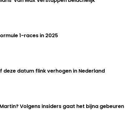
laris' van Max Verstappen belachelijk
Formule 1-races in 2025
af deze datum flink verhogen in Nederland
artin? Volgens insiders gaat het bijna gebeuren