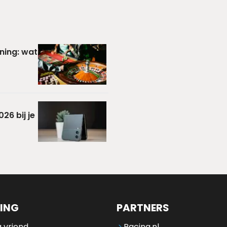
ning: wat
26 bij je
ING
PARTNERS
 vriend
Racing.nl