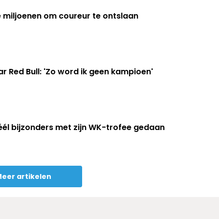
te miljoenen om coureur te ontslaan
r Red Bull: 'Zo word ik geen kampioen'
éél bijzonders met zijn WK-trofee gedaan
eer artikelen