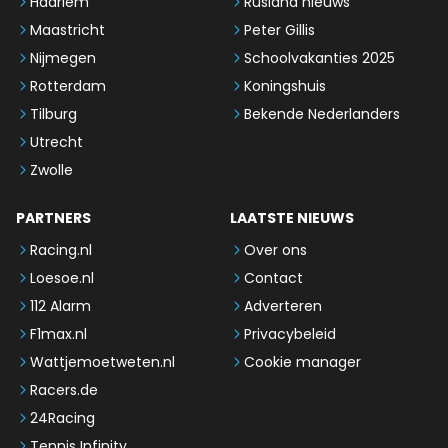
Haarlem
Rusland nieuws
Maastricht
Peter Gillis
Nijmegen
Schoolvakanties 2025
Rotterdam
Koningshuis
Tilburg
Bekende Nederlanders
Utrecht
Zwolle
PARTNERS
LAATSTE NIEUWS
Racing.nl
Over ons
Loesoe.nl
Contact
112 Alarm
Adverteren
F1max.nl
Privacybeleid
Wattjemoetweten.nl
Cookie manager
Racers.de
24Racing
Tennis Infinity