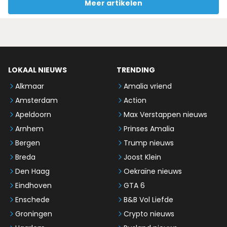
Meer artikelen
LOKAAL NIEUWS
TRENDING
Alkmaar
Amalia vriend
Amsterdam
Action
Apeldoorn
Max Verstappen nieuws
Arnhem
Prinses Amalia
Bergen
Trump nieuws
Breda
Joost Klein
Den Haag
Oekraïne nieuws
Eindhoven
GTA 6
Enschede
B&B Vol Liefde
Groningen
Crypto nieuws