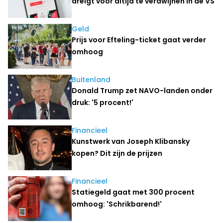
dreigt voor altijd te verdwijnen in de VS
Geld
Prijs voor Efteling-ticket gaat verder
omhoog
Buitenland
Donald Trump zet NAVO-landen onder
druk: '5 procent!'
Financieel
Kunstwerk van Joseph Klibansky
kopen? Dit zijn de prijzen
Financieel
Statiegeld gaat met 300 procent
omhoog: 'Schrikbarend!'