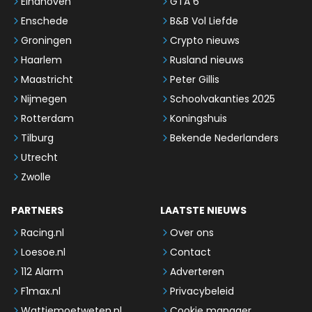
Eindhoven
GTA 6
Enschede
B&B Vol Liefde
Groningen
Crypto nieuws
Haarlem
Rusland nieuws
Maastricht
Peter Gillis
Nijmegen
Schoolvakanties 2025
Rotterdam
Koningshuis
Tilburg
Bekende Nederlanders
Utrecht
Zwolle
PARTNERS
LAATSTE NIEUWS
Racing.nl
Over ons
Loesoe.nl
Contact
112 Alarm
Adverteren
F1max.nl
Privacybeleid
Wattjemoetweten.nl
Cookie manager