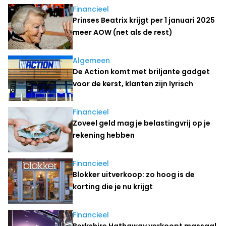
Financieel
Prinses Beatrix krijgt per 1 januari 2025
meer AOW (net als de rest)
Algemeen
De Action komt met briljante gadget
voor de kerst, klanten zijn lyrisch
Financieel
Zoveel geld mag je belastingvrij op je
rekening hebben
Financieel
Blokker uitverkoop: zo hoog is de
korting die je nu krijgt
Financieel
Berkshire Hathaway verkoopt massaal