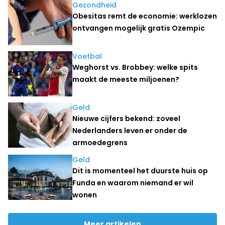
Gezondheid
Obesitas remt de economie: werklozen
ontvangen mogelijk gratis Ozempic
Voetbal
Weghorst vs. Brobbey: welke spits
maakt de meeste miljoenen?
Geld
Nieuwe cijfers bekend: zoveel
Nederlanders leven er onder de
armoedegrens
Geld
Dit is momenteel het duurste huis op
Funda en waarom niemand er wil
wonen
Meer artikelen