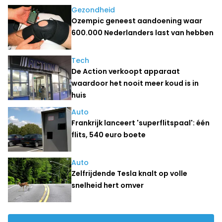
Gezondheid
Ozempic geneest aandoening waar
600.000 Nederlanders last van hebben
Tech
De Action verkoopt apparaat
waardoor het nooit meer koud is in
huis
Auto
Frankrijk lanceert 'superflitspaal': één
flits, 540 euro boete
Auto
Zelfrijdende Tesla knalt op volle
snelheid hert omver