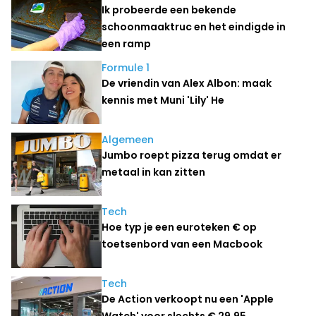
Ik probeerde een bekende
schoonmaaktruc en het eindigde in
een ramp
Formule 1
De vriendin van Alex Albon: maak
kennis met Muni 'Lily' He
Algemeen
Jumbo roept pizza terug omdat er
metaal in kan zitten
Tech
Hoe typ je een euroteken € op
toetsenbord van een Macbook
Tech
De Action verkoopt nu een 'Apple
Watch' voor slechts € 29,95