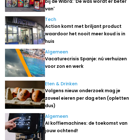
bij de Wibra: 'De was wordt er beter
van'
Tech
Action komt met briljant product
waardoor het nooit meer koud is in
huis
Algemeen
Vacaturecrisis Spanje: nú verhuizen
voor zon en werk
Eten & Drinken
Volgens nieuw onderzoek mag je
zoveel eieren per dag eten (opletten
dus)
Algemeen
AI koffiemachines: de toekomst van
jouw ochtend!