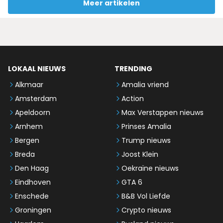
Meer artikelen
LOKAAL NIEUWS
TRENDING
Alkmaar
Amalia vriend
Amsterdam
Action
Apeldoorn
Max Verstappen nieuws
Arnhem
Prinses Amalia
Bergen
Trump nieuws
Breda
Joost Klein
Den Haag
Oekraïne nieuws
Eindhoven
GTA 6
Enschede
B&B Vol Liefde
Groningen
Crypto nieuws