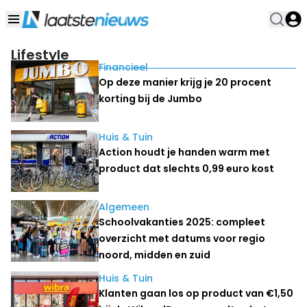
Lifestyle
Financieel
Op deze manier krijg je 20 procent
korting bij de Jumbo
Huis & Tuin
Action houdt je handen warm met
product dat slechts 0,99 euro kost
Algemeen
Schoolvakanties 2025: compleet
overzicht met datums voor regio
noord, midden en zuid
Huis & Tuin
Klanten gaan los op product van €1,50