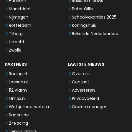
Haarlem
Rusland nieuws
Maastricht
Peter Gillis
Nijmegen
Schoolvakanties 2025
Rotterdam
Koningshuis
Tilburg
Bekende Nederlanders
Utrecht
Zwolle
PARTNERS
LAATSTE NIEUWS
Racing.nl
Over ons
Loesoe.nl
Contact
112 Alarm
Adverteren
F1max.nl
Privacybeleid
Wattjemoetweten.nl
Cookie manager
Racers.de
24Racing
Tennis Infinity