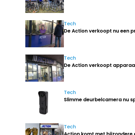
Tech
De Action verkoopt nu een pr
Tech
De Action verkoopt apparaat
Tech
Slimme deurbelcamera nu spo
Tech
Action komt met bijzondere 