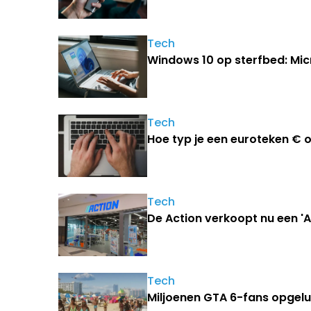
Tech
Windows 10 op sterfbed: Mic
Tech
Hoe typ je een euroteken €
Tech
De Action verkoopt nu een '
Tech
Miljoenen GTA 6-fans opgelu