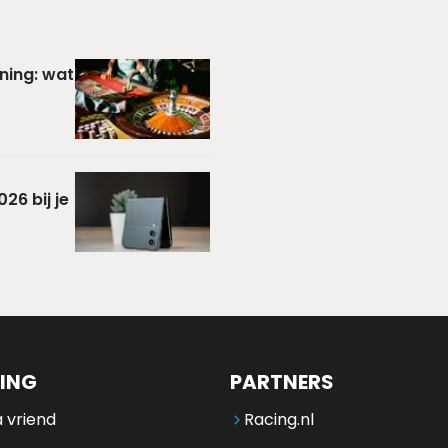
ning: wat
26 bij je
ING
PARTNERS
 vriend
Racing.nl