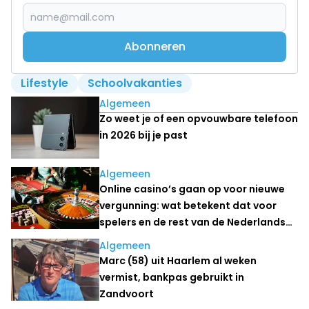
Abonneren
Lifestyle
Schoolvakanties
Lees ook
Algemeen
Zo weet je of een opvouwbare telefoon
in 2026 bij je past
Algemeen
Online casino’s gaan op voor nieuwe
vergunning: wat betekent dat voor
spelers en de rest van de Nederlandse
kansspelmarkt?
Algemeen
Marc (58) uit Haarlem al weken
vermist, bankpas gebruikt in
Zandvoort