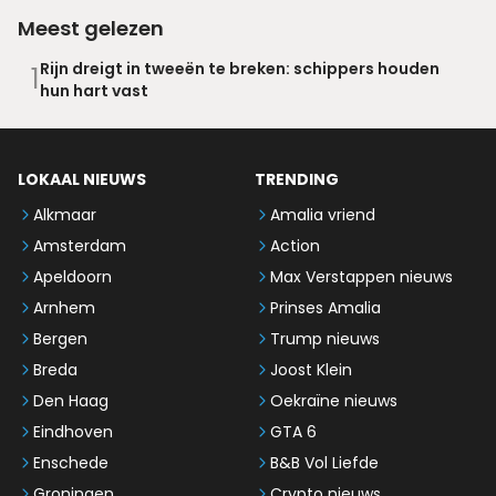
Meest gelezen
Rijn dreigt in tweeën te breken: schippers houden
1
hun hart vast
LOKAAL NIEUWS
TRENDING
Alkmaar
Amalia vriend
Amsterdam
Action
Apeldoorn
Max Verstappen nieuws
Arnhem
Prinses Amalia
Bergen
Trump nieuws
Breda
Joost Klein
Den Haag
Oekraïne nieuws
Eindhoven
GTA 6
Enschede
B&B Vol Liefde
Groningen
Crypto nieuws