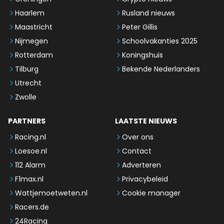
Haarlem
Rusland nieuws
Maastricht
Peter Gillis
Nijmegen
Schoolvakanties 2025
Rotterdam
Koningshuis
Tilburg
Bekende Nederlanders
Utrecht
Zwolle
PARTNERS
LAATSTE NIEUWS
Racing.nl
Over ons
Loesoe.nl
Contact
112 Alarm
Adverteren
F1max.nl
Privacybeleid
Wattjemoetweten.nl
Cookie manager
Racers.de
24Racing