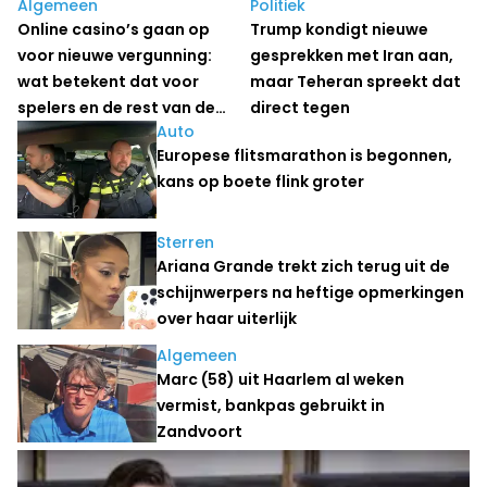
Algemeen
Politiek
Online casino’s gaan op
Trump kondigt nieuwe
voor nieuwe vergunning:
gesprekken met Iran aan,
wat betekent dat voor
maar Teheran spreekt dat
spelers en de rest van de
direct tegen
Auto
Nederlandse
Europese flitsmarathon is begonnen,
kansspelmarkt?
kans op boete flink groter
Sterren
Ariana Grande trekt zich terug uit de
schijnwerpers na heftige opmerkingen
over haar uiterlijk
Algemeen
Marc (58) uit Haarlem al weken
vermist, bankpas gebruikt in
Zandvoort
Economie