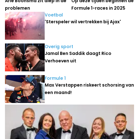
Arie Boonsma zit diep in de
Op deze tijden beginnen de
problemen
Formule 1-races in 2025
Voetbal
'Sterspeler wil vertrekken bij Ajax'
Overig sport
Jamal Ben Saddik daagt Rico
Verhoeven uit
Formule 1
Max Verstappen riskeert schorsing van
een maand!
Entertainment