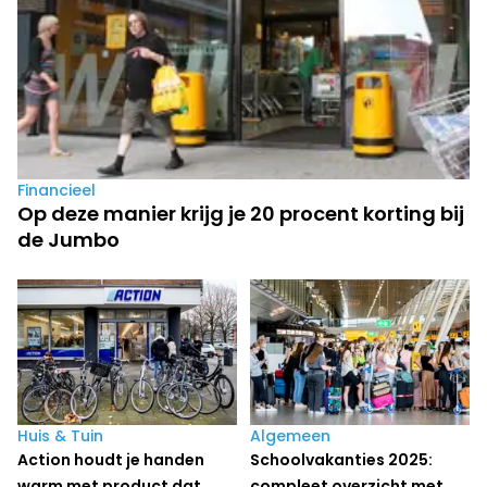
Financieel
Op deze manier krijg je 20 procent korting bij
de Jumbo
Huis & Tuin
Algemeen
Action houdt je handen
Schoolvakanties 2025:
warm met product dat
compleet overzicht met