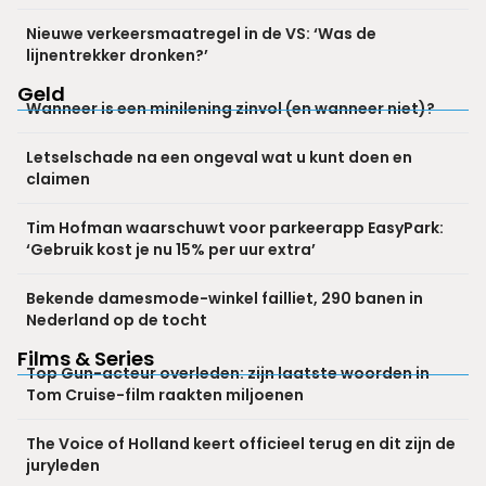
Nieuwe verkeersmaatregel in de VS: ‘Was de
lijnentrekker dronken?’
Geld
Wanneer is een minilening zinvol (en wanneer niet)?
Letselschade na een ongeval wat u kunt doen en
claimen
Tim Hofman waarschuwt voor parkeerapp EasyPark:
‘Gebruik kost je nu 15% per uur extra’
Bekende damesmode-winkel failliet, 290 banen in
Nederland op de tocht
Films & Series
Top Gun-acteur overleden: zijn laatste woorden in
Tom Cruise-film raakten miljoenen
The Voice of Holland keert officieel terug en dit zijn de
juryleden