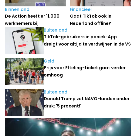
Binnenland
Financieel
De Action heeft er 11.000
Gaat TikTok ook in
werknemers bij
Nederland offline?
Buitenland
TikTok-gebruikers in paniek: App
dreigt voor altijd te verdwijnen in de VS
Geld
Prijs voor Efteling-ticket gaat verder
omhoog
Buitenland
Donald Trump zet NAVO-landen onder
druk: '5 procent!'
Sport