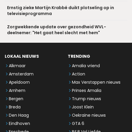
Ernstig zieke Martijn Krabbé duikt plotseling op in
televisieprogramma
Zorgwekkende update over gezondheid WVL-
deelnemer: "Het gaat heel slecht met hem"
LOKAAL NIEUWS
TRENDING
Alkmaar
Amalia vriend
Amsterdam
Action
Apeldoorn
Max Verstappen nieuws
Arnhem
Prinses Amalia
Bergen
Trump nieuws
Breda
Joost Klein
Den Haag
Oekraïne nieuws
Eindhoven
GTA 6
Enschede
B&B Vol Liefde