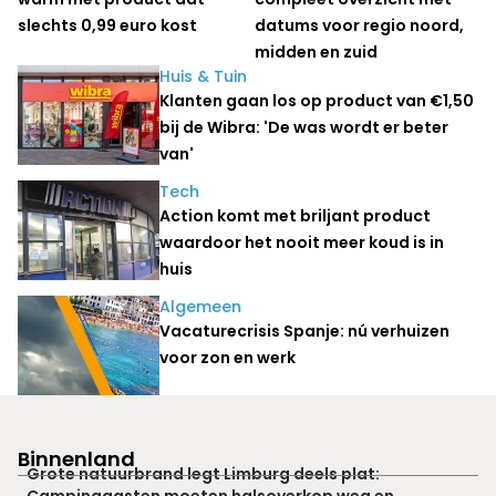
slechts 0,99 euro kost
datums voor regio noord,
midden en zuid
Huis & Tuin
Klanten gaan los op product van €1,50
bij de Wibra: 'De was wordt er beter
van'
Tech
Action komt met briljant product
waardoor het nooit meer koud is in
huis
Algemeen
Vacaturecrisis Spanje: nú verhuizen
voor zon en werk
Binnenland
Grote natuurbrand legt Limburg deels plat:
Campinggasten moeten halsoverkop weg en