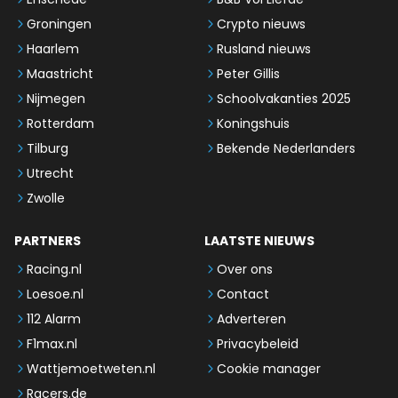
Groningen
Crypto nieuws
Haarlem
Rusland nieuws
Maastricht
Peter Gillis
Nijmegen
Schoolvakanties 2025
Rotterdam
Koningshuis
Tilburg
Bekende Nederlanders
Utrecht
Zwolle
PARTNERS
LAATSTE NIEUWS
Racing.nl
Over ons
Loesoe.nl
Contact
112 Alarm
Adverteren
F1max.nl
Privacybeleid
Wattjemoetweten.nl
Cookie manager
Racers.de