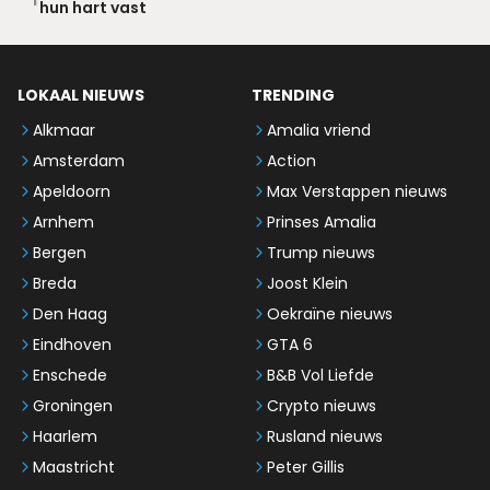
hun hart vast
LOKAAL NIEUWS
TRENDING
Alkmaar
Amalia vriend
Amsterdam
Action
Apeldoorn
Max Verstappen nieuws
Arnhem
Prinses Amalia
Bergen
Trump nieuws
Breda
Joost Klein
Den Haag
Oekraïne nieuws
Eindhoven
GTA 6
Enschede
B&B Vol Liefde
Groningen
Crypto nieuws
Haarlem
Rusland nieuws
Maastricht
Peter Gillis