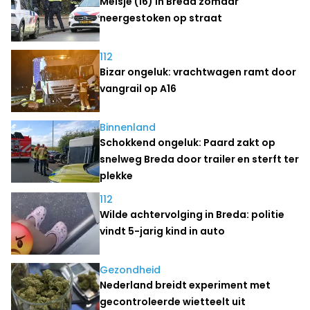
Meisje (16) in Breda zomaar
neergestoken op straat
112
Bizar ongeluk: vrachtwagen ramt door
vangrail op A16
Binnenland
Schokkend ongeluk: Paard zakt op
snelweg Breda door trailer en sterft ter
plekke
112
Wilde achtervolging in Breda: politie
vindt 5-jarig kind in auto
Gezondheid
Nederland breidt experiment met
gecontroleerde wietteelt uit