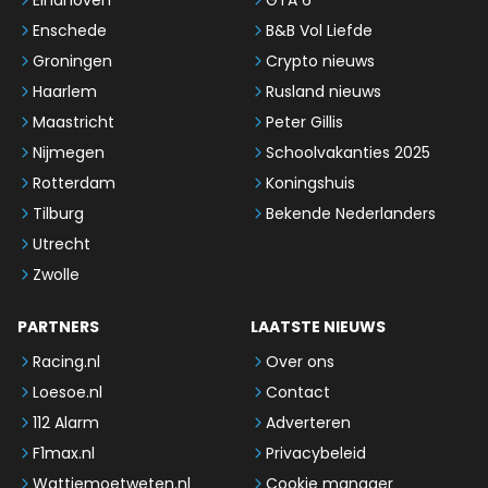
Enschede
B&B Vol Liefde
Groningen
Crypto nieuws
Haarlem
Rusland nieuws
Maastricht
Peter Gillis
Nijmegen
Schoolvakanties 2025
Rotterdam
Koningshuis
Tilburg
Bekende Nederlanders
Utrecht
Zwolle
PARTNERS
LAATSTE NIEUWS
Racing.nl
Over ons
Loesoe.nl
Contact
112 Alarm
Adverteren
F1max.nl
Privacybeleid
Wattjemoetweten.nl
Cookie manager