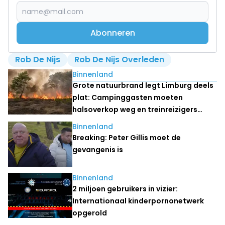
Abonneren
Rob De Nijs
Rob De Nijs Overleden
Lees ook
Binnenland
Grote natuurbrand legt Limburg deels
plat: Campinggasten moeten
halsoverkop weg en treinreizigers
stranden
Binnenland
Breaking: Peter Gillis moet de
gevangenis is
Binnenland
2 miljoen gebruikers in vizier:
Internationaal kinderpornonetwerk
opgerold