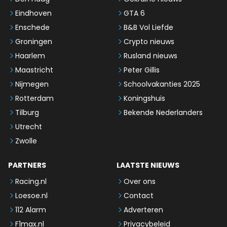
Eindhoven
GTA 6
Enschede
B&B Vol Liefde
Groningen
Crypto nieuws
Haarlem
Rusland nieuws
Maastricht
Peter Gillis
Nijmegen
Schoolvakanties 2025
Rotterdam
Koningshuis
Tilburg
Bekende Nederlanders
Utrecht
Zwolle
PARTNERS
LAATSTE NIEUWS
Racing.nl
Over ons
Loesoe.nl
Contact
112 Alarm
Adverteren
F1max.nl
Privacybeleid