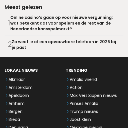
Meest gelezen
Online casino’s gaan op voor nieuwe vergunning:
1
wat betekent dat voor spelers en de rest van de
Nederlandse kansspelmarkt?
Zo weet je of een opvouwbare telefoon in 2026 bij
2
je past
LOKAAL NIEUWS
TRENDING
Alkmaar
Amalia vriend
Amsterdam
Action
Apeldoorn
Max Verstappen nieuws
Arnhem
Prinses Amalia
Bergen
Trump nieuws
Breda
Joost Klein
Den Haag
Oekraïne nieuws