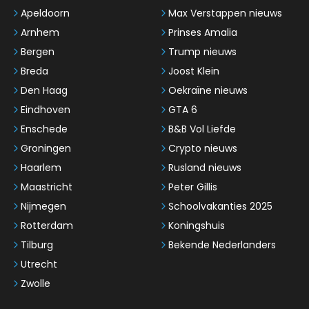
Apeldoorn
Max Verstappen nieuws
Arnhem
Prinses Amalia
Bergen
Trump nieuws
Breda
Joost Klein
Den Haag
Oekraïne nieuws
Eindhoven
GTA 6
Enschede
B&B Vol Liefde
Groningen
Crypto nieuws
Haarlem
Rusland nieuws
Maastricht
Peter Gillis
Nijmegen
Schoolvakanties 2025
Rotterdam
Koningshuis
Tilburg
Bekende Nederlanders
Utrecht
Zwolle