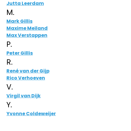
Jutta Leerdam
M.
Mark Gillis
Maxime Meiland
Max Verstappen
P.
Peter Gillis
R.
René van der Gijp
Rico Verhoeven
V.
Virgil van Dijk
Y.
Yvonne Coldeweijer