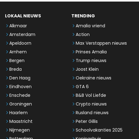
LOKAAL NIEUWS
TRENDING
Alkmaar
Amalia vriend
Amsterdam
Action
Apeldoorn
Max Verstappen nieuws
Arnhem
Prinses Amalia
Bergen
Trump nieuws
Breda
Joost Klein
Den Haag
Oekraïne nieuws
Eindhoven
GTA 6
Enschede
B&B Vol Liefde
Groningen
Crypto nieuws
Haarlem
Rusland nieuws
Maastricht
Peter Gillis
Nijmegen
Schoolvakanties 2025
Rotterdam
Koningshuis