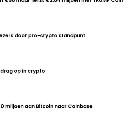
 €96 maar liefst €2,84 miljoen met TRUMP Coin
kiezers door pro-crypto standpunt
rag op in crypto
0 miljoen aan Bitcoin naar Coinbase