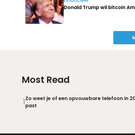
Financieel
Donald Trump wil bitcoin A
M
Most Read
Zo weet je of een opvouwbare telefoon in 202
1
past