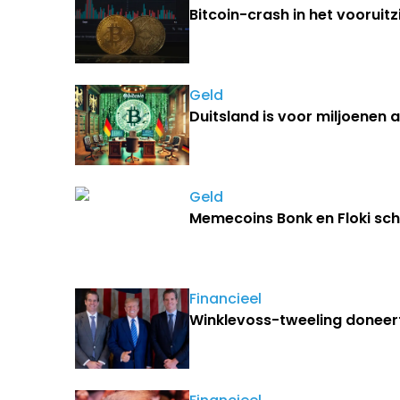
Bitcoin-crash in het vooruitzi
Geld
Duitsland is voor miljoenen 
Geld
Memecoins Bonk en Floki sch
Financieel
Winklevoss-tweeling doneert