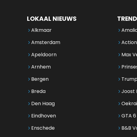
LOKAAL NIEUWS
TREND
Alkmaar
Amalia
Amsterdam
Action
Apeldoorn
Max V
Arnhem
Prinse
Bergen
Trump
Breda
Joost 
Den Haag
Oekra
Eindhoven
GTA 6
Enschede
B&B Vo