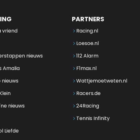
ING
PARTNERS
 vriend
Racing.nl
Loesoe.nl
erstappen nieuws
112 Alarm
s Amalia
F1max.nl
 nieuws
Wattjemoetweten.nl
Klein
Racers.de
ïne nieuws
24Racing
Tennis Infinity
l Liefde