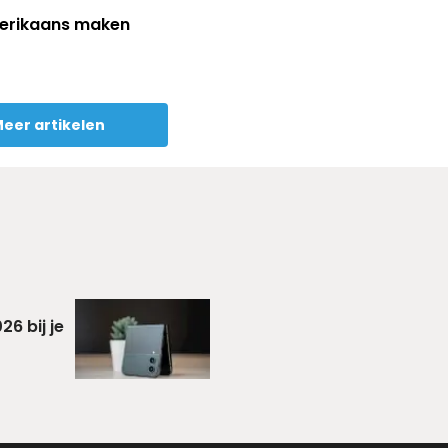
merikaans maken
eer artikelen
6 bij je