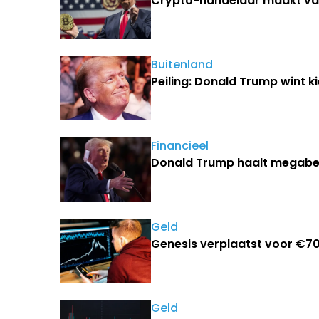
Crypto-handelaar maakt van
Buitenland
Peiling: Donald Trump wint 
Financieel
Donald Trump haalt megabed
Geld
Genesis verplaatst voor €70
Geld