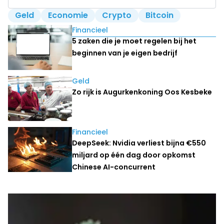
Geld
Economie
Crypto
Bitcoin
Lees ook
Financieel
5 zaken die je moet regelen bij het
beginnen van je eigen bedrijf
Geld
Zo rijk is Augurkenkoning Oos Kesbeke
Financieel
DeepSeek: Nvidia verliest bijna €550
miljard op één dag door opkomst
Chinese AI-concurrent
Laatste nieuws