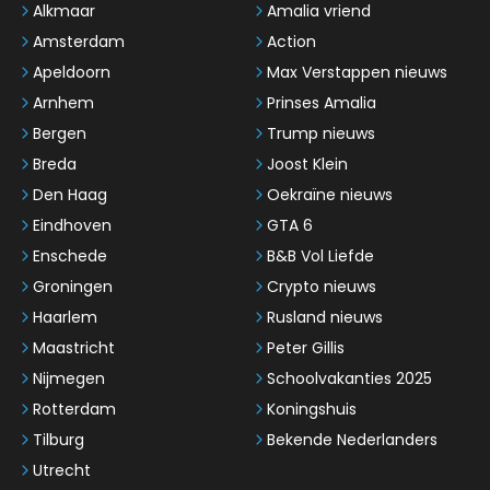
Alkmaar
Amalia vriend
Amsterdam
Action
Apeldoorn
Max Verstappen nieuws
Arnhem
Prinses Amalia
Bergen
Trump nieuws
Breda
Joost Klein
Den Haag
Oekraïne nieuws
Eindhoven
GTA 6
Enschede
B&B Vol Liefde
Groningen
Crypto nieuws
Haarlem
Rusland nieuws
Maastricht
Peter Gillis
Nijmegen
Schoolvakanties 2025
Rotterdam
Koningshuis
Tilburg
Bekende Nederlanders
Utrecht