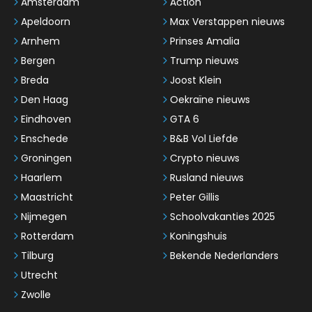
Amsterdam
Action
Apeldoorn
Max Verstappen nieuws
Arnhem
Prinses Amalia
Bergen
Trump nieuws
Breda
Joost Klein
Den Haag
Oekraïne nieuws
Eindhoven
GTA 6
Enschede
B&B Vol Liefde
Groningen
Crypto nieuws
Haarlem
Rusland nieuws
Maastricht
Peter Gillis
Nijmegen
Schoolvakanties 2025
Rotterdam
Koningshuis
Tilburg
Bekende Nederlanders
Utrecht
Zwolle