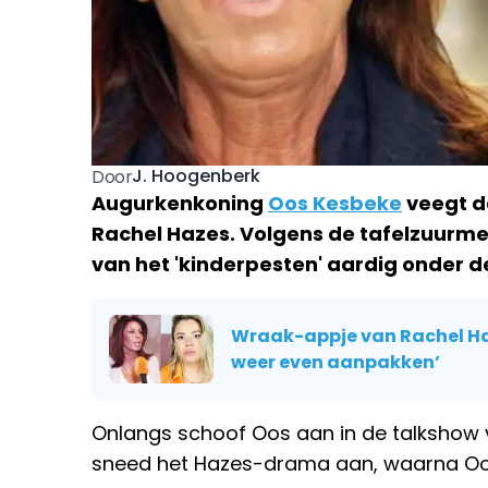
J. Hoogenberk
Door
Augurkenkoning
Oos Kesbeke
veegt d
Rachel Hazes. Volgens de tafelzuurme
van het 'kinderpesten' aardig onder d
Wraak-appje van Rachel Haze
weer even aanpakken’
Onlangs schoof Oos aan in de talksho
sneed het Hazes-drama aan, waarna Oos