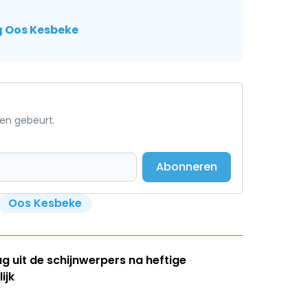
ng Oos Kesbeke
een gebeurt.
Abonneren
Oos Kesbeke
ug uit de schijnwerpers na heftige
ijk