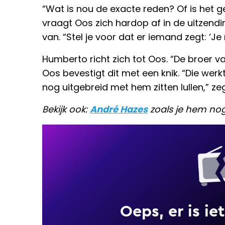
“Wat is nou de exacte reden? Of is het g
vraagt Oos zich hardop af in de uitzend
van. “Stel je voor dat er iemand zegt: ‘J
Humberto richt zich tot Oos. “De broer va
Oos bevestigt dit met een knik. “Die werk
nog uitgebreid met hem zitten lullen,” zegt
Bekijk ook:
André Hazes
zoals je hem nog