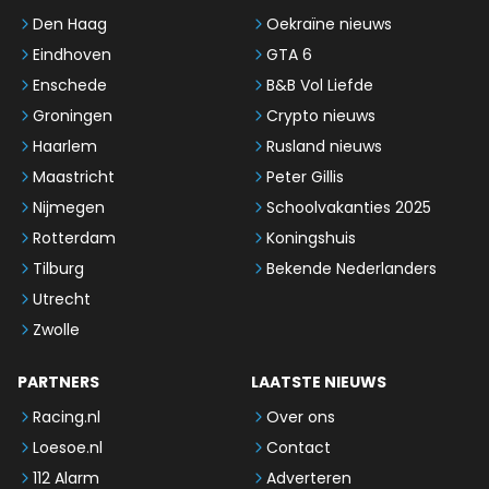
Den Haag
Oekraïne nieuws
Eindhoven
GTA 6
Enschede
B&B Vol Liefde
Groningen
Crypto nieuws
Haarlem
Rusland nieuws
Maastricht
Peter Gillis
Nijmegen
Schoolvakanties 2025
Rotterdam
Koningshuis
Tilburg
Bekende Nederlanders
Utrecht
Zwolle
PARTNERS
LAATSTE NIEUWS
Racing.nl
Over ons
Loesoe.nl
Contact
112 Alarm
Adverteren