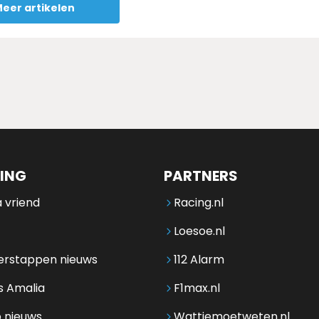
eer artikelen
ING
PARTNERS
 vriend
Racing.nl
Loesoe.nl
erstappen nieuws
112 Alarm
s Amalia
F1max.nl
 nieuws
Wattjemoetweten.nl