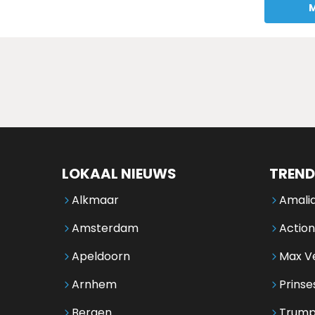
M
LOKAAL NIEUWS
TREND
Alkmaar
Amalia
Amsterdam
Action
Apeldoorn
Max V
Arnhem
Prinse
Bergen
Trump