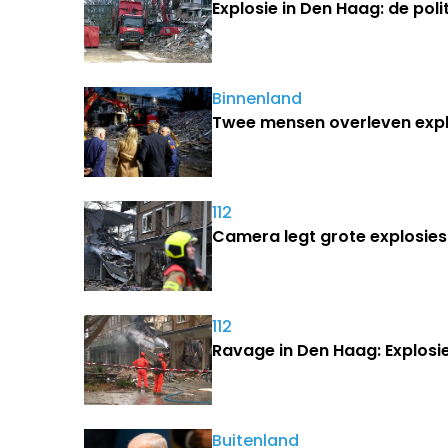
Explosie in Den Haag: de poli
Binnenland
Twee mensen overleven expl
112
Camera legt grote explosies
112
Ravage in Den Haag: Explosi
Buitenland