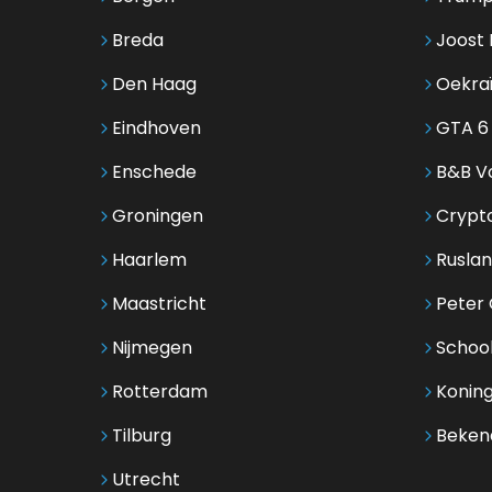
Breda
Joost 
Den Haag
Oekra
Eindhoven
GTA 6
Enschede
B&B Vo
Groningen
Crypt
Haarlem
Ruslan
Maastricht
Peter G
Nijmegen
Schoo
Rotterdam
Koning
Tilburg
Beken
Utrecht