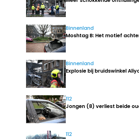
Meer schokkende onthulling
Binnenland
Moshtag B: Het motief achte
Binnenland
Explosie bij bruidswinkel Ali
112
Jongen (8) verliest beide oud
112