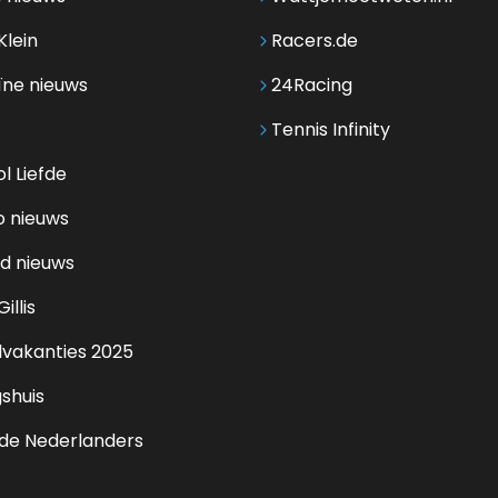
Klein
Racers.de
ïne nieuws
24Racing
Tennis Infinity
l Liefde
o nieuws
d nieuws
illis
lvakanties 2025
shuis
de Nederlanders