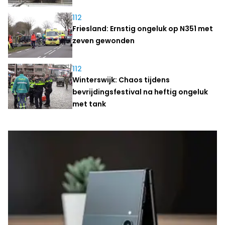
112
Friesland: Ernstig ongeluk op N351 met
zeven gewonden
112
Winterswijk: Chaos tijdens
bevrijdingsfestival na heftig ongeluk
met tank
Laatste nieuws