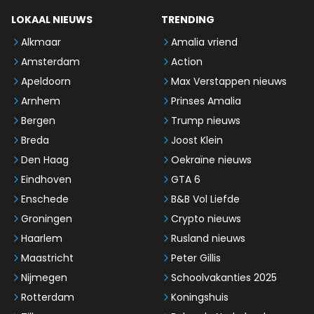
LOKAAL NIEUWS
TRENDING
Alkmaar
Amalia vriend
Amsterdam
Action
Apeldoorn
Max Verstappen nieuws
Arnhem
Prinses Amalia
Bergen
Trump nieuws
Breda
Joost Klein
Den Haag
Oekraïne nieuws
Eindhoven
GTA 6
Enschede
B&B Vol Liefde
Groningen
Crypto nieuws
Haarlem
Rusland nieuws
Maastricht
Peter Gillis
Nijmegen
Schoolvakanties 2025
Rotterdam
Koningshuis