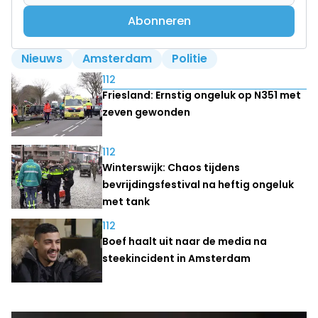
Abonneren
Nieuws
Amsterdam
Politie
Lees ook
112
Friesland: Ernstig ongeluk op N351 met
zeven gewonden
112
Winterswijk: Chaos tijdens
bevrijdingsfestival na heftig ongeluk
met tank
112
Boef haalt uit naar de media na
steekincident in Amsterdam
Laatste nieuws