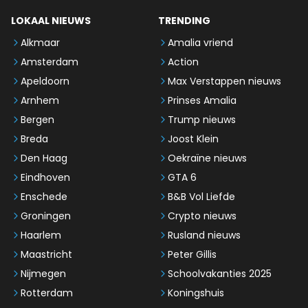
LOKAAL NIEUWS
TRENDING
Alkmaar
Amalia vriend
Amsterdam
Action
Apeldoorn
Max Verstappen nieuws
Arnhem
Prinses Amalia
Bergen
Trump nieuws
Breda
Joost Klein
Den Haag
Oekraïne nieuws
Eindhoven
GTA 6
Enschede
B&B Vol Liefde
Groningen
Crypto nieuws
Haarlem
Rusland nieuws
Maastricht
Peter Gillis
Nijmegen
Schoolvakanties 2025
Rotterdam
Koningshuis