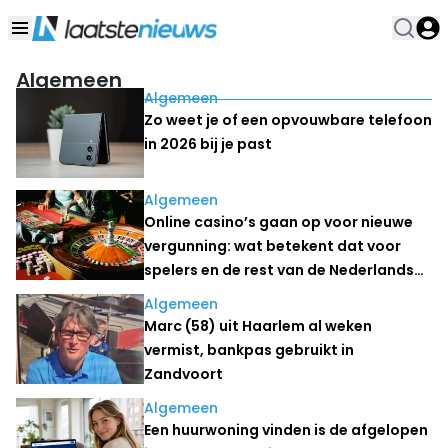
Algemeen
Algemeen
Zo weet je of een opvouwbare telefoon
in 2026 bij je past
Algemeen
Online casino’s gaan op voor nieuwe
vergunning: wat betekent dat voor
spelers en de rest van de Nederlandse
kansspelmarkt?
Algemeen
Marc (58) uit Haarlem al weken
vermist, bankpas gebruikt in
Zandvoort
Algemeen
Een huurwoning vinden is de afgelopen