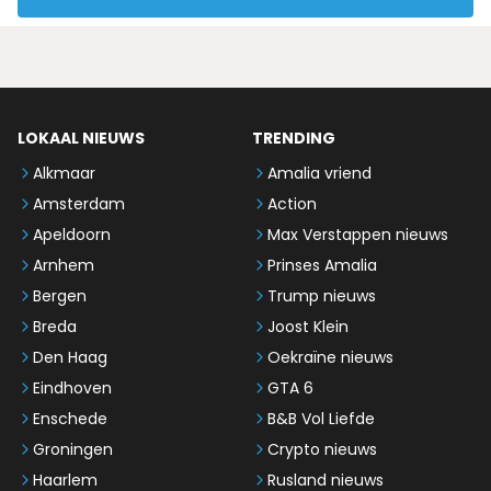
LOKAAL NIEUWS
TRENDING
Alkmaar
Amalia vriend
Amsterdam
Action
Apeldoorn
Max Verstappen nieuws
Arnhem
Prinses Amalia
Bergen
Trump nieuws
Breda
Joost Klein
Den Haag
Oekraïne nieuws
Eindhoven
GTA 6
Enschede
B&B Vol Liefde
Groningen
Crypto nieuws
Haarlem
Rusland nieuws