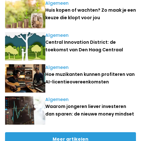
Algemeen
Huis kopen of wachten? Zo maak je een
keuze die klopt voor jou
Algemeen
Central Innovation District: de
toekomst van Den Haag Centraal
Algemeen
Hoe muzikanten kunnen profiteren van
AI-licentieovereenkomsten
Algemeen
Waarom jongeren liever investeren
dan sparen: de nieuwe money mindset
Meer artikelen