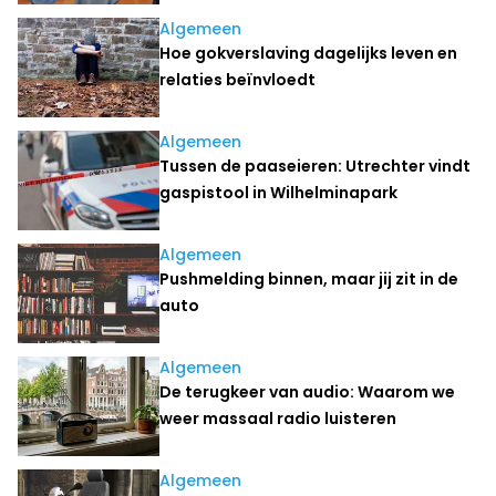
Algemeen
Hoe gokverslaving dagelijks leven en
relaties beïnvloedt
Algemeen
Tussen de paaseieren: Utrechter vindt
gaspistool in Wilhelminapark
Algemeen
Pushmelding binnen, maar jij zit in de
auto
Algemeen
De terugkeer van audio: Waarom we
weer massaal radio luisteren
Algemeen