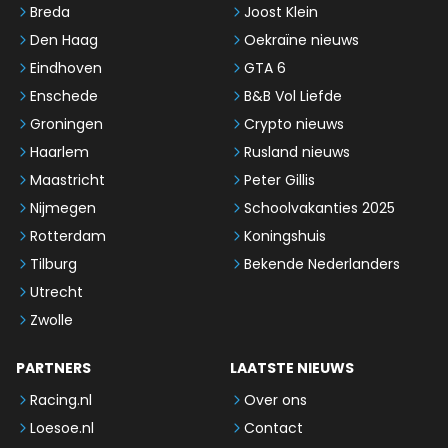
Breda
Joost Klein
Den Haag
Oekraïne nieuws
Eindhoven
GTA 6
Enschede
B&B Vol Liefde
Groningen
Crypto nieuws
Haarlem
Rusland nieuws
Maastricht
Peter Gillis
Nijmegen
Schoolvakanties 2025
Rotterdam
Koningshuis
Tilburg
Bekende Nederlanders
Utrecht
Zwolle
PARTNERS
LAATSTE NIEUWS
Racing.nl
Over ons
Loesoe.nl
Contact