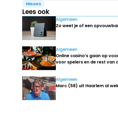
Nieuws
Lees ook
Algemeen
Zo weet je of een opvouwbare
Algemeen
Online casino’s gaan op voo
voor spelers en de rest van
Algemeen
Marc (58) uit Haarlem al we