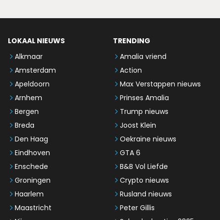
LOKAAL NIEUWS
TRENDING
Alkmaar
Amalia vriend
Amsterdam
Action
Apeldoorn
Max Verstappen nieuws
Arnhem
Prinses Amalia
Bergen
Trump nieuws
Breda
Joost Klein
Den Haag
Oekraïne nieuws
Eindhoven
GTA 6
Enschede
B&B Vol Liefde
Groningen
Crypto nieuws
Haarlem
Rusland nieuws
Maastricht
Peter Gillis