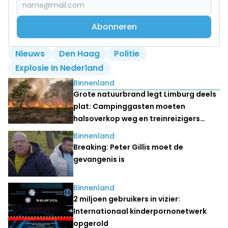
Abonneren
Nieuws
Den Haag
Politie
Explosie In Nederland
Lees ook
Binnenland
Grote natuurbrand legt Limburg deels
plat: Campinggasten moeten
halsoverkop weg en treinreizigers
stranden
Binnenland
Breaking: Peter Gillis moet de
gevangenis is
Binnenland
2 miljoen gebruikers in vizier:
Internationaal kinderpornonetwerk
opgerold