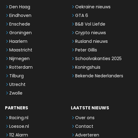
Den Haag
Oekraïne nieuws
Eindhoven
GTA 6
Enschede
B&B Vol Liefde
Groningen
Crypto nieuws
Haarlem
Rusland nieuws
Maastricht
Peter Gillis
Nijmegen
Schoolvakanties 2025
Rotterdam
Koningshuis
Tilburg
Bekende Nederlanders
Utrecht
Zwolle
PARTNERS
LAATSTE NIEUWS
Racing.nl
Over ons
Loesoe.nl
Contact
112 Alarm
Adverteren