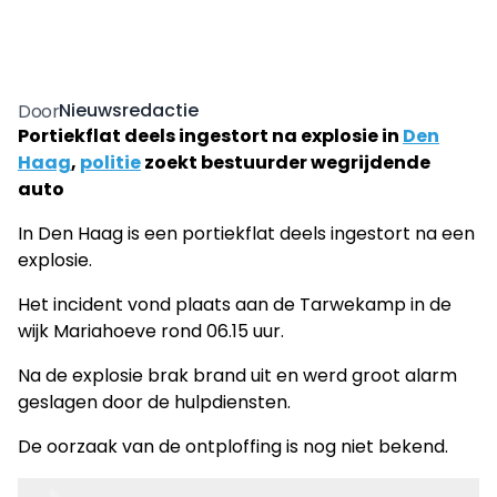
Nieuwsredactie
Door
Portiekflat deels ingestort na explosie in
Den
Haag
,
politie
zoekt bestuurder wegrijdende
auto
In Den Haag is een portiekflat deels ingestort na een
explosie.
Het incident vond plaats aan de Tarwekamp in de
wijk Mariahoeve rond 06.15 uur.
Na de explosie brak brand uit en werd groot alarm
geslagen door de hulpdiensten.
De oorzaak van de ontploffing is nog niet bekend.