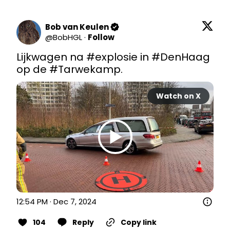
Bob van Keulen
@
BobHGL
·
Follow
Lijkwagen na 
#explosie
 in 
#DenHaag
op de 
#Tarwekamp
.
Watch on X
12:54 PM · Dec 7, 2024
104
Reply
Copy link