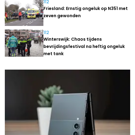
112
Friesland: Ernstig ongeluk op N351 met
zeven gewonden
112
Winterswijk: Chaos tijdens
bevrijdingsfestival na heftig ongeluk
met tank
Laatste nieuws