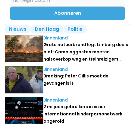
Abonneren
Nieuws
Den Haag
Politie
Lees ook
Binnenland
Grote natuurbrand legt Limburg deels
plat: Campinggasten moeten
halsoverkop weg en treinreizigers
stranden
Binnenland
Breaking: Peter Gillis moet de
gevangenis is
Binnenland
2 miljoen gebruikers in vizier:
Internationaal kinderpornonetwerk
opgerold