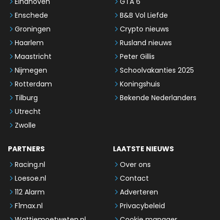
Eindhoven
GTA 6
Enschede
B&B Vol Liefde
Groningen
Crypto nieuws
Haarlem
Rusland nieuws
Maastricht
Peter Gillis
Nijmegen
Schoolvakanties 2025
Rotterdam
Koningshuis
Tilburg
Bekende Nederlanders
Utrecht
Zwolle
PARTNERS
LAATSTE NIEUWS
Racing.nl
Over ons
Loesoe.nl
Contact
112 Alarm
Adverteren
F1max.nl
Privacybeleid
Wattjemoetweten.nl
Cookie manager