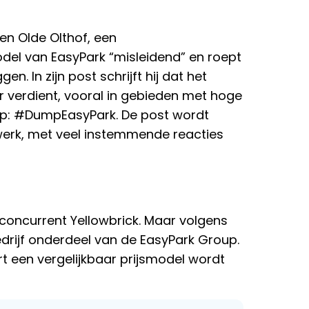
en Olde Olthof, een
del van EasyPark “misleidend” en roept
en. In zijn post schrijft hij dat het
r verdient, vooral in gebieden met hoge
roep: #DumpEasyPark. De post wordt
twerk, met veel instemmende reacties
oncurrent Yellowbrick. Maar volgens
edrijf onderdeel van de EasyPark Group.
t een vergelijkbaar prijsmodel wordt