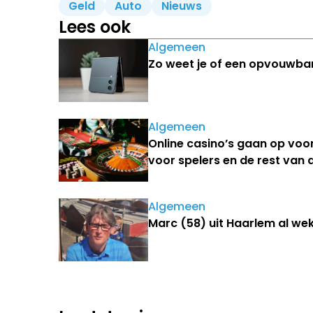
Geld
Auto
Nieuws
Lees ook
Algemeen
Zo weet je of een opvouwbare
Algemeen
Online casino’s gaan op voo
voor spelers en de rest van
Algemeen
Marc (58) uit Haarlem al we