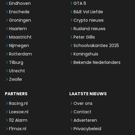
Eindhoven
GTA 6
Enschede
B&B Vol Liefde
Groningen
Crypto nieuws
Haarlem
Rusland nieuws
Maastricht
Peter Gillis
Nijmegen
Schoolvakanties 2025
Rotterdam
Koningshuis
Tilburg
Bekende Nederlanders
Utrecht
Zwolle
PARTNERS
LAATSTE NIEUWS
Racing.nl
Over ons
Loesoe.nl
Contact
112 Alarm
Adverteren
F1max.nl
Privacybeleid