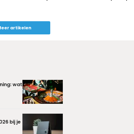
eer artikelen
ning: wat
26 bij je