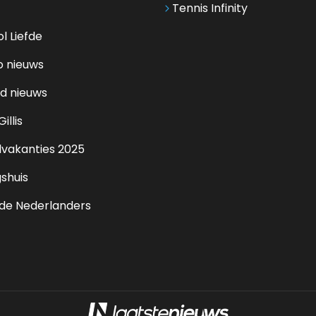
Tennis Infinity
l Liefde
o nieuws
d nieuws
illis
lvakanties 2025
shuis
de Nederlanders