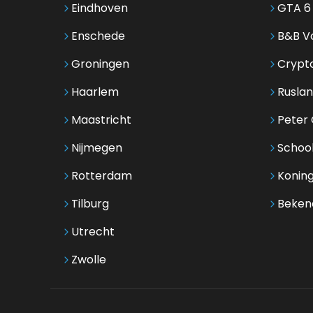
Eindhoven
GTA 6
Enschede
B&B Vo
Groningen
Crypt
Haarlem
Ruslan
Maastricht
Peter G
Nijmegen
Schoo
Rotterdam
Koning
Tilburg
Beken
Utrecht
Zwolle