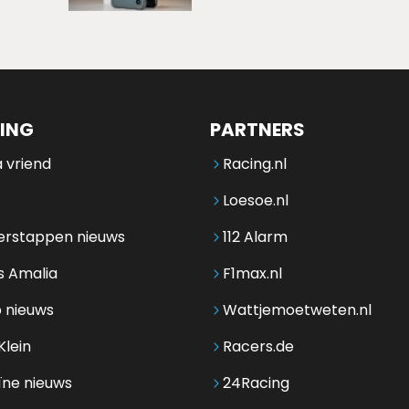
ING
PARTNERS
 vriend
Racing.nl
Loesoe.nl
erstappen nieuws
112 Alarm
s Amalia
F1max.nl
 nieuws
Wattjemoetweten.nl
Klein
Racers.de
ïne nieuws
24Racing