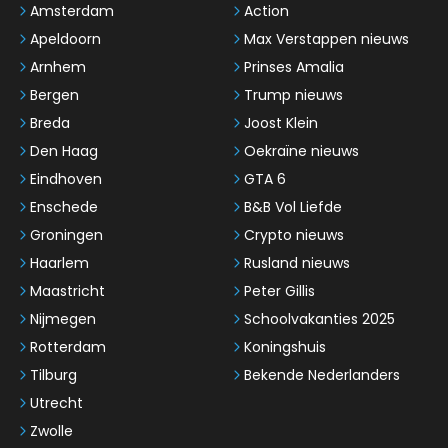
Amsterdam
Action
Apeldoorn
Max Verstappen nieuws
Arnhem
Prinses Amalia
Bergen
Trump nieuws
Breda
Joost Klein
Den Haag
Oekraïne nieuws
Eindhoven
GTA 6
Enschede
B&B Vol Liefde
Groningen
Crypto nieuws
Haarlem
Rusland nieuws
Maastricht
Peter Gillis
Nijmegen
Schoolvakanties 2025
Rotterdam
Koningshuis
Tilburg
Bekende Nederlanders
Utrecht
Zwolle