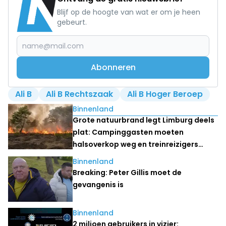
Blijf op de hoogte van wat er om je heen
gebeurt.
Abonneren
Ali B
Ali B Rechtszaak
Ali B Hoger Beroep
Lees ook
Binnenland
Grote natuurbrand legt Limburg deels
plat: Campinggasten moeten
halsoverkop weg en treinreizigers
stranden
Binnenland
Breaking: Peter Gillis moet de
gevangenis is
Binnenland
2 miljoen gebruikers in vizier: