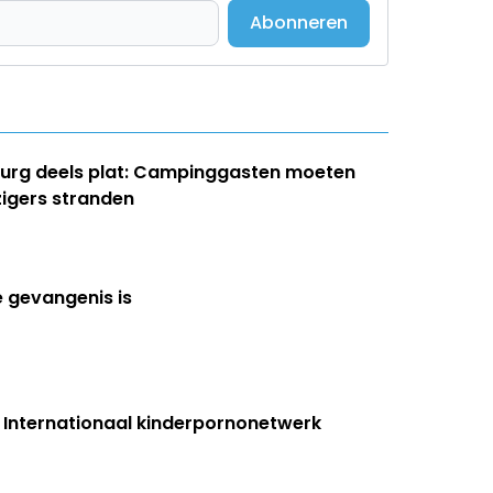
Abonneren
burg deels plat: Campinggasten moeten
zigers stranden
e gevangenis is
r: Internationaal kinderpornonetwerk