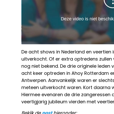
De acht shows in Nederland en veertien in
uitverkocht. Of er extra optredens zull
nog niet bekend. De drie originele leden v
acht keer optreden in Ahoy Rotterdam en 
Antwerpen. Aanvankelijk waren er slecht
meteen uitverkocht waren. Kort daarna 
Hiermee evenaren de drie zangeressen d
veertigjarig jubileum vierden met veertie
Bekijk de
post
hieronder: