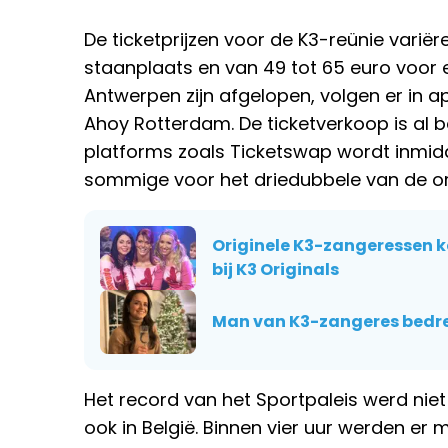
De ticketprijzen voor de K3-reünie varië
staanplaats en van 49 tot 65 euro voor 
Antwerpen zijn afgelopen, volgen er in a
Ahoy Rotterdam. De ticketverkoop is al 
platforms zoals Ticketswap wordt inmidd
sommige voor het driedubbele van de ori
Originele K3-zangeressen 
bij K3 Originals
Man van K3-zangeres bedrei
Het record van het Sportpaleis werd nie
ook in België. Binnen vier uur werden er m