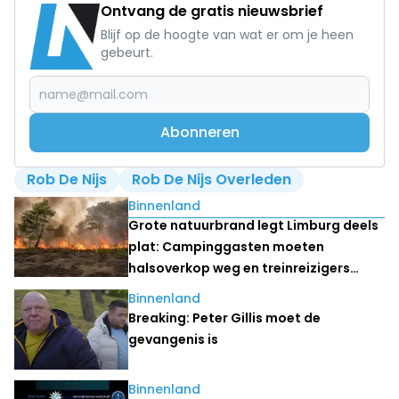
Ontvang de gratis nieuwsbrief
Blijf op de hoogte van wat er om je heen
gebeurt.
Abonneren
Rob De Nijs
Rob De Nijs Overleden
Lees ook
Binnenland
Grote natuurbrand legt Limburg deels
plat: Campinggasten moeten
halsoverkop weg en treinreizigers
stranden
Binnenland
Breaking: Peter Gillis moet de
gevangenis is
Binnenland