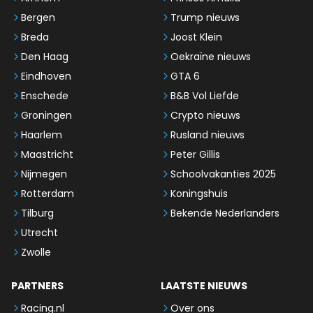
Bergen
Trump nieuws
Breda
Joost Klein
Den Haag
Oekraïne nieuws
Eindhoven
GTA 6
Enschede
B&B Vol Liefde
Groningen
Crypto nieuws
Haarlem
Rusland nieuws
Maastricht
Peter Gillis
Nijmegen
Schoolvakanties 2025
Rotterdam
Koningshuis
Tilburg
Bekende Nederlanders
Utrecht
Zwolle
PARTNERS
LAATSTE NIEUWS
Racing.nl
Over ons