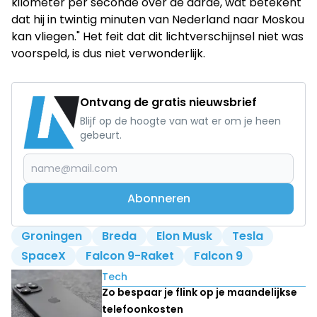
kilometer per seconde over de aarde, wat betekent
dat hij in twintig minuten van Nederland naar Moskou
kan vliegen." Het feit dat dit lichtverschijnsel niet was
voorspeld, is dus niet verwonderlijk.
Ontvang de gratis nieuwsbrief
Blijf op de hoogte van wat er om je heen
gebeurt.
Abonneren
Groningen
Breda
Elon Musk
Tesla
SpaceX
Falcon 9-Raket
Falcon 9
Lees ook
Tech
Zo bespaar je flink op je maandelijkse
telefoonkosten