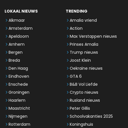
LOKAAL NIEUWS
TRENDING
Alkmaar
Amalia vriend
Amsterdam
Action
Apeldoorn
Max Verstappen nieuws
Arnhem
Prinses Amalia
Bergen
Trump nieuws
Breda
Joost Klein
Den Haag
Oekraïne nieuws
Eindhoven
GTA 6
Enschede
B&B Vol Liefde
Groningen
Crypto nieuws
Haarlem
Rusland nieuws
Maastricht
Peter Gillis
Nijmegen
Schoolvakanties 2025
Rotterdam
Koningshuis