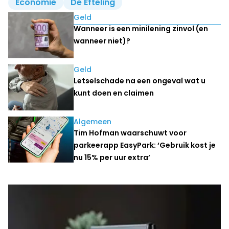
Economie
De Efteling
Lees ook
Geld
Wanneer is een minilening zinvol (en
wanneer niet)?
Geld
Letselschade na een ongeval wat u
kunt doen en claimen
Algemeen
Tim Hofman waarschuwt voor
parkeerapp EasyPark: ‘Gebruik kost je
nu 15% per uur extra’
Laatste nieuws