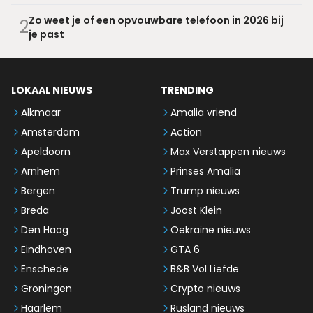
Zo weet je of een opvouwbare telefoon in 2026 bij
2
je past
LOKAAL NIEUWS
TRENDING
Alkmaar
Amalia vriend
Amsterdam
Action
Apeldoorn
Max Verstappen nieuws
Arnhem
Prinses Amalia
Bergen
Trump nieuws
Breda
Joost Klein
Den Haag
Oekraïne nieuws
Eindhoven
GTA 6
Enschede
B&B Vol Liefde
Groningen
Crypto nieuws
Haarlem
Rusland nieuws