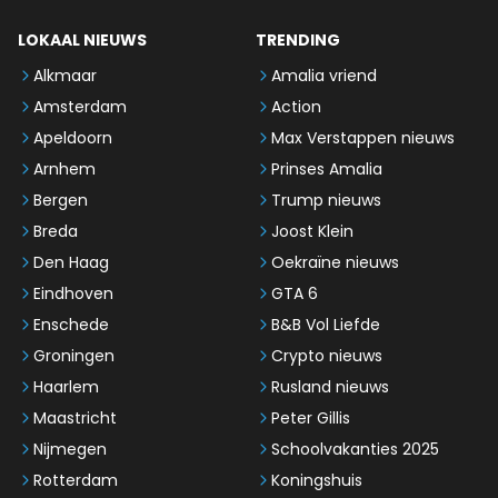
LOKAAL NIEUWS
TRENDING
Alkmaar
Amalia vriend
Amsterdam
Action
Apeldoorn
Max Verstappen nieuws
Arnhem
Prinses Amalia
Bergen
Trump nieuws
Breda
Joost Klein
Den Haag
Oekraïne nieuws
Eindhoven
GTA 6
Enschede
B&B Vol Liefde
Groningen
Crypto nieuws
Haarlem
Rusland nieuws
Maastricht
Peter Gillis
Nijmegen
Schoolvakanties 2025
Rotterdam
Koningshuis