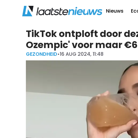
Nieuws
Ec
TikTok ontploft door dez
Ozempic' voor maar €6
GEZONDHEID
•
16 AUG 2024, 11:48