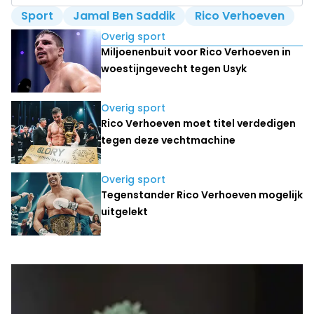
Sport
Jamal Ben Saddik
Rico Verhoeven
Lees ook
Overig sport
Miljoenenbuit voor Rico Verhoeven in
woestijngevecht tegen Usyk
Overig sport
Rico Verhoeven moet titel verdedigen
tegen deze vechtmachine
Overig sport
Tegenstander Rico Verhoeven mogelijk
uitgelekt
Laatste nieuws