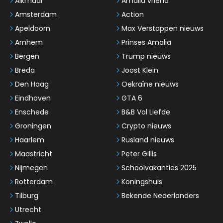
Alkmaar
Amalia vriend
Amsterdam
Action
Apeldoorn
Max Verstappen nieuws
Arnhem
Prinses Amalia
Bergen
Trump nieuws
Breda
Joost Klein
Den Haag
Oekraïne nieuws
Eindhoven
GTA 6
Enschede
B&B Vol Liefde
Groningen
Crypto nieuws
Haarlem
Rusland nieuws
Maastricht
Peter Gillis
Nijmegen
Schoolvakanties 2025
Rotterdam
Koningshuis
Tilburg
Bekende Nederlanders
Utrecht