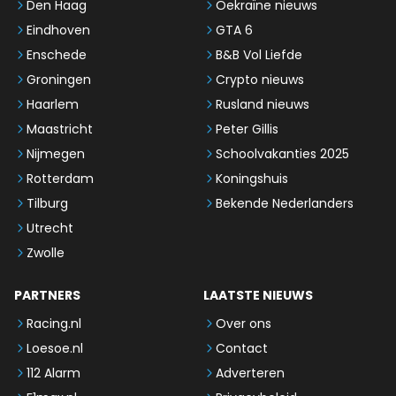
Den Haag
Oekraïne nieuws
Eindhoven
GTA 6
Enschede
B&B Vol Liefde
Groningen
Crypto nieuws
Haarlem
Rusland nieuws
Maastricht
Peter Gillis
Nijmegen
Schoolvakanties 2025
Rotterdam
Koningshuis
Tilburg
Bekende Nederlanders
Utrecht
Zwolle
PARTNERS
LAATSTE NIEUWS
Racing.nl
Over ons
Loesoe.nl
Contact
112 Alarm
Adverteren