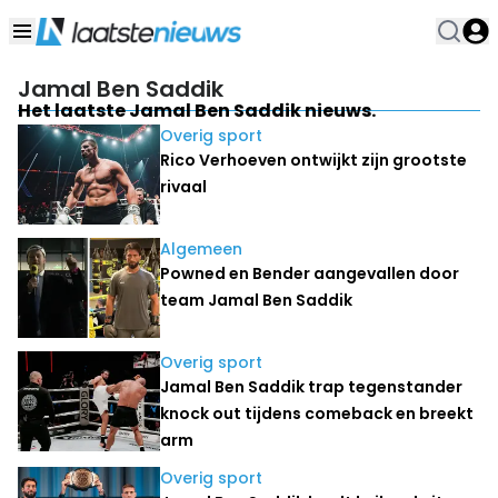
Jamal Ben Saddik
Het laatste Jamal Ben Saddik nieuws.
Overig sport
Rico Verhoeven ontwijkt zijn grootste
rivaal
Algemeen
Powned en Bender aangevallen door
team Jamal Ben Saddik
Overig sport
Jamal Ben Saddik trap tegenstander
knock out tijdens comeback en breekt
arm
Overig sport