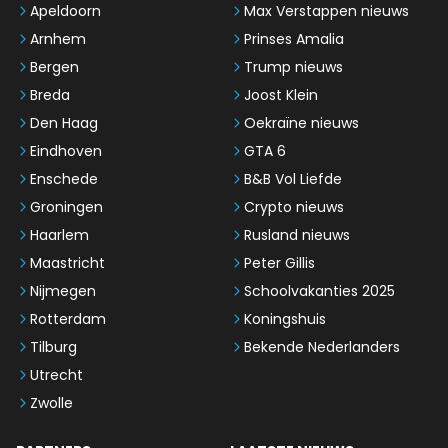
Apeldoorn
Max Verstappen nieuws
Arnhem
Prinses Amalia
Bergen
Trump nieuws
Breda
Joost Klein
Den Haag
Oekraïne nieuws
Eindhoven
GTA 6
Enschede
B&B Vol Liefde
Groningen
Crypto nieuws
Haarlem
Rusland nieuws
Maastricht
Peter Gillis
Nijmegen
Schoolvakanties 2025
Rotterdam
Koningshuis
Tilburg
Bekende Nederlanders
Utrecht
Zwolle