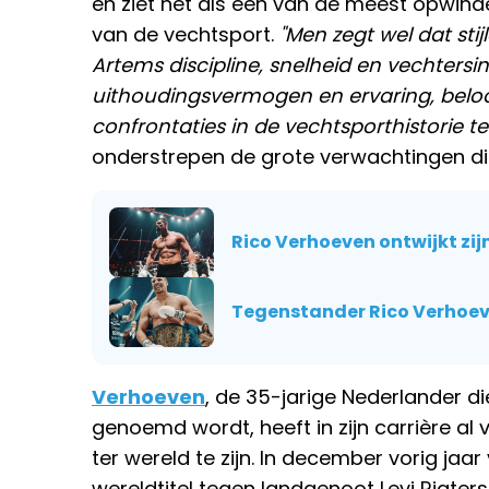
en ziet het als een van de meest opwind
van de vechtsport.
"Men zegt wel dat st
Artems discipline, snelheid en vechtersin
uithoudingsvermogen en ervaring, beloo
confrontaties in de vechtsporthistorie t
onderstrepen de grote verwachtingen d
Rico Verhoeven ontwijkt zij
Tegenstander Rico Verhoev
Verhoeven
, de 35-jarige Nederlander di
genoemd wordt, heeft in zijn carrière a
ter wereld te zijn. In december vorig jaar
wereldtitel tegen landgenoot Levi Rigters. 