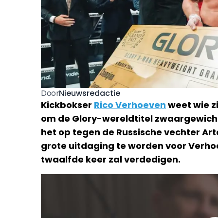
Nieuwsredactie
Door
Kickbokser
Rico Verhoeven
weet wie zi
om de Glory-wereldtitel zwaargewicht
het op tegen de Russische vechter Art
grote uitdaging te worden voor Verhoev
twaalfde keer zal verdedigen.