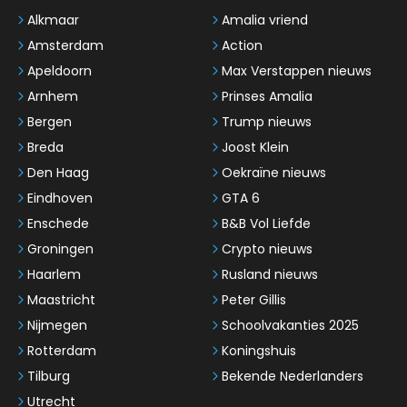
Alkmaar
Amalia vriend
Amsterdam
Action
Apeldoorn
Max Verstappen nieuws
Arnhem
Prinses Amalia
Bergen
Trump nieuws
Breda
Joost Klein
Den Haag
Oekraïne nieuws
Eindhoven
GTA 6
Enschede
B&B Vol Liefde
Groningen
Crypto nieuws
Haarlem
Rusland nieuws
Maastricht
Peter Gillis
Nijmegen
Schoolvakanties 2025
Rotterdam
Koningshuis
Tilburg
Bekende Nederlanders
Utrecht