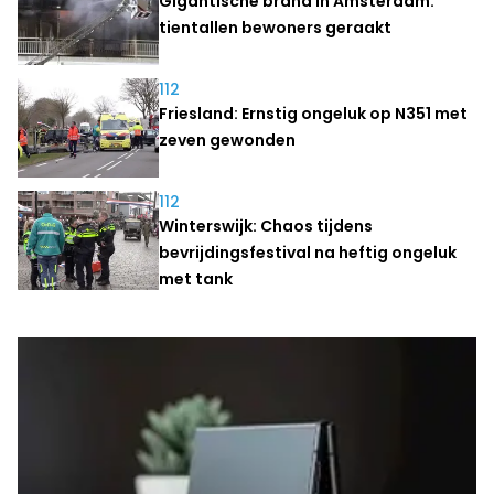
Gigantische brand in Amsterdam:
tientallen bewoners geraakt
112
Friesland: Ernstig ongeluk op N351 met
zeven gewonden
112
Winterswijk: Chaos tijdens
bevrijdingsfestival na heftig ongeluk
met tank
Laatste nieuws