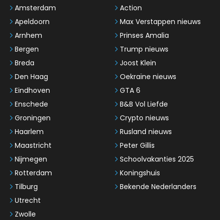
Amsterdam
Action
Apeldoorn
Max Verstappen nieuws
Arnhem
Prinses Amalia
Bergen
Trump nieuws
Breda
Joost Klein
Den Haag
Oekraïne nieuws
Eindhoven
GTA 6
Enschede
B&B Vol Liefde
Groningen
Crypto nieuws
Haarlem
Rusland nieuws
Maastricht
Peter Gillis
Nijmegen
Schoolvakanties 2025
Rotterdam
Koningshuis
Tilburg
Bekende Nederlanders
Utrecht
Zwolle