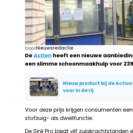
Nieuwsredactie
Door
De
Action
heeft een nieuwe aanbieding
een slimme schoonmaakhulp voor 239
Nieuw product bij de Actio
voor in de rij
Voor deze prijs krijgen consumenten een
stofzuig- als dweilfunctie.
De Sinji Pro biedt vijf zuigkrachtstanden