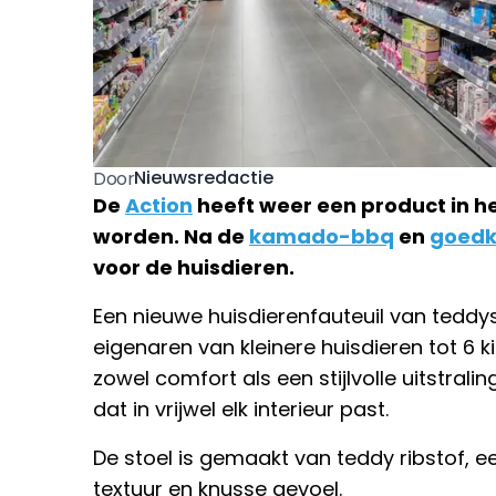
Nieuwsredactie
Door
De
Action
heeft weer een product in he
worden. Na de
kamado-bbq
en
goedk
voor de huisdieren.
Een nieuwe huisdierenfauteuil van teddyst
eigenaren van kleinere huisdieren tot 6 
zowel comfort als een stijlvolle uitstra
dat in vrijwel elk interieur past.
De stoel is gemaakt van teddy ribstof, e
textuur en knusse gevoel.