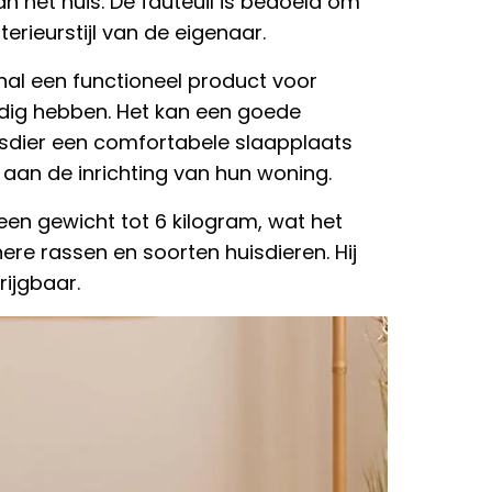
n het huis. De fauteuil is bedoeld om
erieurstijl van de eigenaar.
enal een functioneel product voor
nodig hebben. Het kan een goede
uisdier een comfortabele slaapplaats
 aan de inrichting van hun woning.
 een gewicht tot 6 kilogram, wat het
ere rassen en soorten huisdieren. Hij
rijgbaar.