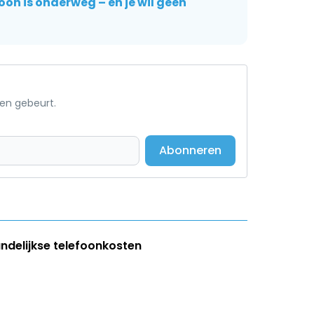
on is onderweg – en je wil geen
een gebeurt.
Abonneren
andelijkse telefoonkosten